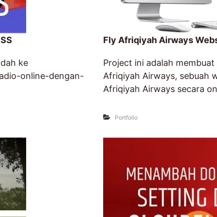
OSS
Fly Afriqiyah Airways Web
ndah ke
Project ini adalah membuat
-radio-online-dengan-
Afriqiyah Airways, sebuah w
Afriqiyah Airways secara on
Portfolio