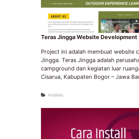
0
8
1
3
Teras Jingga Website Development
3
3
Project ini adalah membuat website 
1
Jingga. Teras Jingga adalah perusah
0
campground dan kegiatan luar ruanga
0
Cisarua, Kabupaten Bogor – Jawa Bar
8
1
Portfolio
3