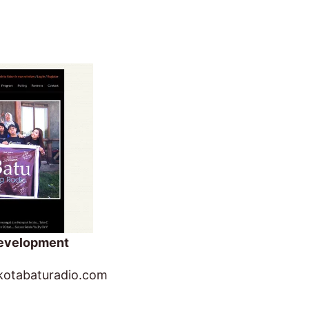
Development
.kotabaturadio.com