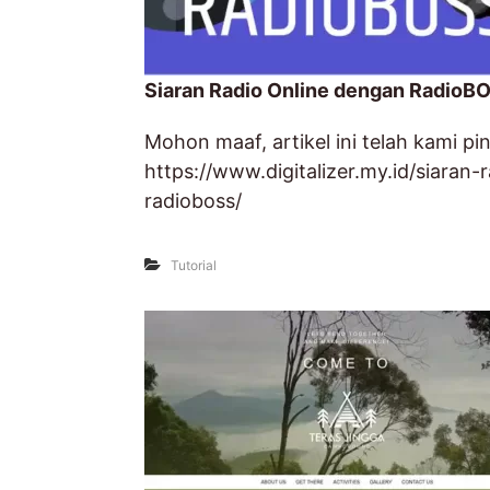
o
m
a
Siaran Radio Online dengan RadioB
i
n
Mohon maaf, artikel ini telah kami pi
&
https://www.digitalizer.my.id/siaran
R
radioboss/
a
d
Tutorial
i
o
O
n
l
i
n
e