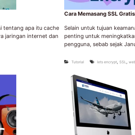
Cara Memasang SSL Gratis 
si tentang apa itu cache
Selain untuk tujuan keamana
 jaringan internet dan
penting untuk meningkatk
pengguna, sebab sejak Janu
,
,
Tutorial
lets encrypt
SSL
web