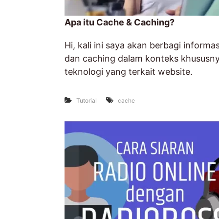
i
Apa itu Cache & Caching?
t
e
Hi, kali ini saya akan berbagi informa
,
dan caching dalam konteks khususnya
W
teknologi yang terkait website.
e
b
Tutorial
cache
h
o
s
t
i
n
g
,
D