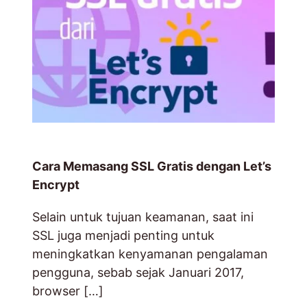
0
8
1
3
3
3
1
0
0
8
1
3
Cara Memasang SSL Gratis dengan Let’s
Encrypt
Selain untuk tujuan keamanan, saat ini
SSL juga menjadi penting untuk
meningkatkan kenyamanan pengalaman
pengguna, sebab sejak Januari 2017,
browser […]