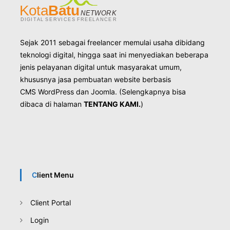
i
g
Sejak 2011 sebagai freelancer memulai usaha dibidang
teknologi digital, hingga saat ini menyediakan beberapa
jenis pelayanan digital untuk masyarakat umum,
a
khususnya jasa pembuatan website berbasis
CMS
WordPress
dan
Joomla
. (Selengkapnya bisa
s
dibaca di halaman
TENTANG KAMI.
)
i
p
Client Menu
o
Client Portal
s
Login