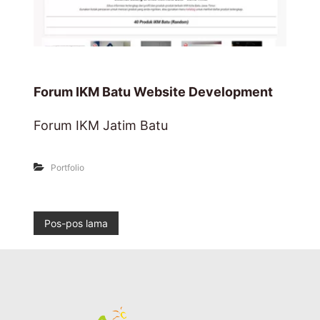
Forum IKM Batu Website Development
Forum IKM Jatim Batu
Portfolio
N
Pos-pos lama
a
v