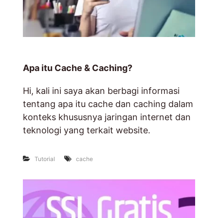
o
s
t
i
n
g
,
Apa itu Cache & Caching?
D
o
m
Hi, kali ini saya akan berbagi informasi
a
i
tentang apa itu cache dan caching dalam
n
konteks khususnya jaringan internet dan
&
R
teknologi yang terkait website.
a
d
i
Tutorial
cache
o
O
n
l
i
n
e