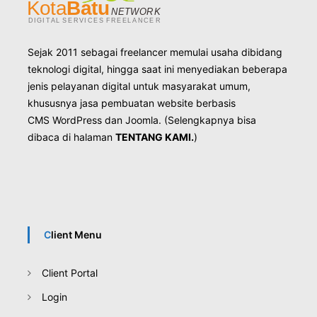
0
8
1
3
Sejak 2011 sebagai freelancer memulai usaha dibidang
3
teknologi digital, hingga saat ini menyediakan beberapa
3
jenis pelayanan digital untuk masyarakat umum,
1
0
khususnya jasa pembuatan website berbasis
0
CMS
WordPress
dan
Joomla
. (Selengkapnya bisa
8
dibaca di halaman
TENTANG KAMI.
)
1
3
Client Menu
Client Portal
Login