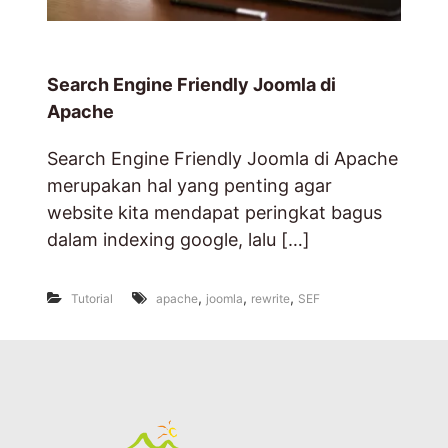
o
s
t
i
Search Engine Friendly Joomla di
n
g
Apache
,
D
o
Search Engine Friendly Joomla di Apache
m
merupakan hal yang penting agar
a
i
website kita mendapat peringkat bagus
n
dalam indexing google, lalu […]
&
R
a
,
,
,
Tutorial
apache
joomla
rewrite
SEF
d
i
o
O
n
l
i
n
e